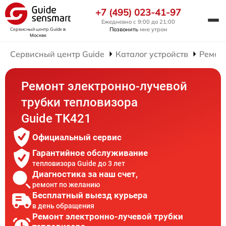
+7 (495) 023-41-97
Ежедневно с 9:00 до 21:00
Позвонить
мне утром
Сервисный центр Guide
в
Москве
Сервисный центр Guide
Каталог устройств
Ремон
Ремонт электронно-лучевой
трубки тепловизора
Guide TK421
Официальный сервис
Гарантийное обслуживание
тепловизора Guide до 3 лет
Диагностика за наш счет,
ремонт по желанию
Бесплатный выезд курьера
в день обращения
Ремонт электронно-лучевой трубки