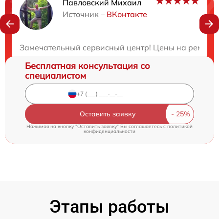
Павловский Михаил
Нужна консультация?
Источник –
ВКонтакте
Закажите бесплатную консультацию
Замечательный сервисный центр! Цены на ремонт о
Бесплатная консультация со
специалистом
Оставить заявку
Нажимая на кнопку "Оставить заявку" Вы соглашаетесь c
политикой
конфиденциальности
Этапы работы