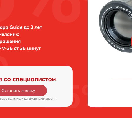
ора Guide до 3 лет
 желанию
бращения
7V-35 от 35 минут
я со специалистом
Оставить заявку
есь c
политикой конфиденциальности