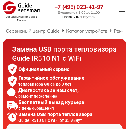
+7 (495) 023-41-97
Ежедневно с 9:00 до 21:00
Позвонить
мне утром
Сервисный центр Guide
в
Москве
Сервисный центр Guide
Каталог устройств
Ремон
Замена USB порта тепловизора
Guide IR510 N1 c WiFi
Официальный сервис
Гарантийное обслуживание
тепловизора Guide до 3 лет
Диагностика за наш счет,
ремонт по желанию
Бесплатный выезд курьера
в день обращения
Замена USB порта тепловизора
Guide IR510 N1 c WiFi от 35 минут