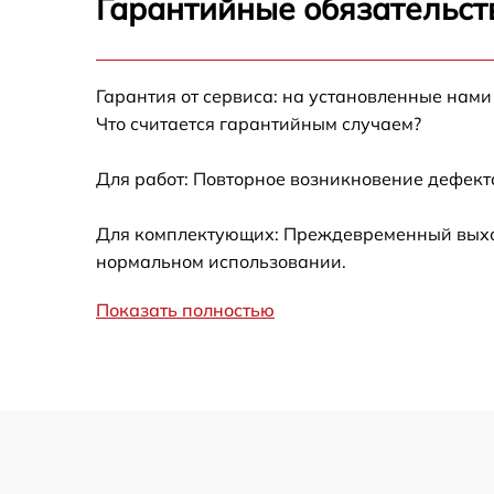
Гарантийные обязательст
Калибровка и настройка тепловизора
Гарантия от сервиса: на установленные нами
Ремонт встроенного дальнометра и
Что считается гарантийным случаем?
других устройств
Для работ: Повторное возникновение дефект
Замена микросхемы логики
Для комплектующих: Преждевременный выход 
Замена ключей управления
нормальном использовании.
Ремонт цепи питания
Показать полностью
Замена USB порта
Замена процессора
Замена аккумулятора