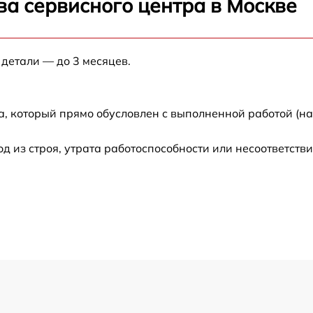
ва сервисного центра в Москве
от 60 мин
 детали — до 3 месяцев.
от 60 мин
а, который прямо обусловлен с выполненной работой (н
от 60 мин
из строя, утрата работоспособности или несоответств
от 60 мин
от 60 мин
от 60 мин
от 60 мин
от 60 мин