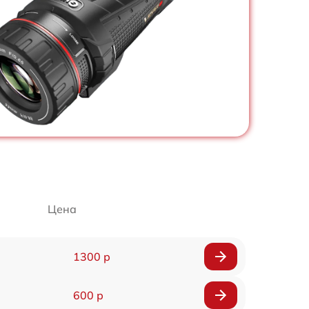
Цена
1300 р
600 р