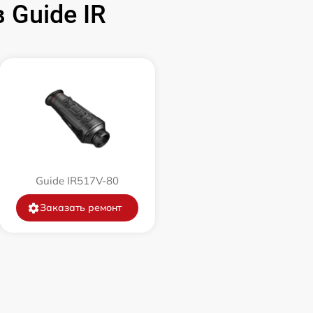
Guide IR
1500 р
750 р
450 р
750 р
Guide IR517V-80
850 р
Заказать ремонт
850 р
650 р