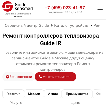
+7 (495) 023-41-97
Ежедневно с 9:00 до 21:00
Сервисный центр Guide
в
Москве
Сервисный центр Guide
Каталог устройств
Ремон
Ремонт контроллеров тепловизора
Guide IR
Позвоните или закажите звонок. Наши менеджеры из
сервис-центра Guide в Москве дадут оценку
стоимости ремонта тепловизора Ремонт
контроллеров.
Есть запчасти
Узнать стоимость
Гарантия
Модели
Акции
Преимущества
Отзы
Услуга
Цена