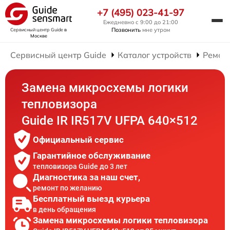
+7 (495) 023-41-97
Ежедневно с 9:00 до 21:00
Позвонить
мне утром
Сервисный центр Guide
в
Москве
Сервисный центр Guide
Каталог устройств
Ремон
Замена микросхемы логики
тепловизора
Guide IR IR517V UFPA 640×512
Официальный сервис
Гарантийное обслуживание
тепловизора Guide до 3 лет
Диагностика за наш счет,
ремонт по желанию
Бесплатный выезд курьера
в день обращения
Замена микросхемы логики тепловизора