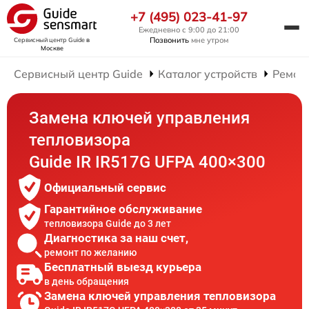
+7 (495) 023-41-97
Ежедневно с 9:00 до 21:00
Позвонить
мне утром
Сервисный центр Guide
в
Москве
Сервисный центр Guide
Каталог устройств
Ремон
Замена ключей управления
тепловизора
Guide IR IR517G UFPA 400×300
Официальный сервис
Гарантийное обслуживание
тепловизора Guide до 3 лет
Диагностика за наш счет,
ремонт по желанию
Бесплатный выезд курьера
в день обращения
Замена ключей управления тепловизора