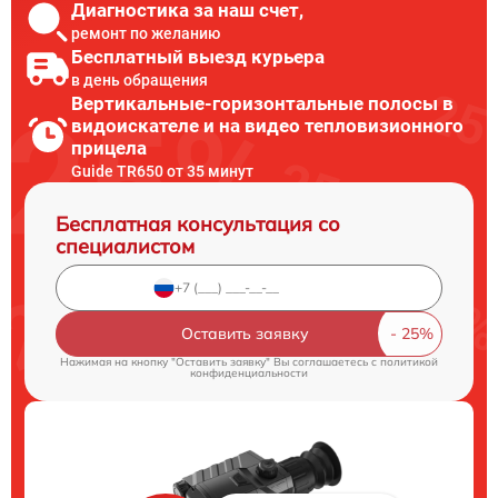
Диагностика за наш счет,
ремонт по желанию
Бесплатный выезд курьера
в день обращения
Вертикальные-горизонтальные полосы в
видоискателе и на видео тепловизионного
прицела
Guide TR650 от 35 минут
Бесплатная консультация со
специалистом
Оставить заявку
Нажимая на кнопку "Оставить заявку" Вы соглашаетесь c
политикой
конфиденциальности