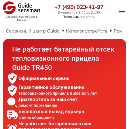
+7 (495) 023-41-97
Ежедневно с 9:00 до 21:00
Позвонить
мне утром
Сервисный центр Guide
в
Москве
Сервисный центр Guide
Каталог устройств
Ремон
Не работает батарейный отсек
тепловизионного прицела
Guide TR450
Официальный сервис
Гарантийное обслуживание
тепловизионного прицела Guide до 3 лет
Диагностика за наш счет,
ремонт по желанию
Бесплатный выезд курьера
в день обращения
Не работает батарейный отсек