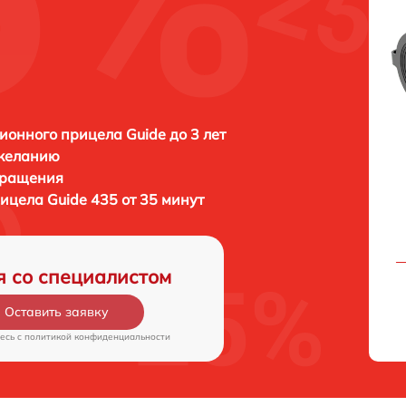
ионного прицела Guide до 3 лет
 желанию
бращения
рицела
Guide 435 от 35 минут
я со специалистом
Оставить заявку
есь c
политикой конфиденциальности