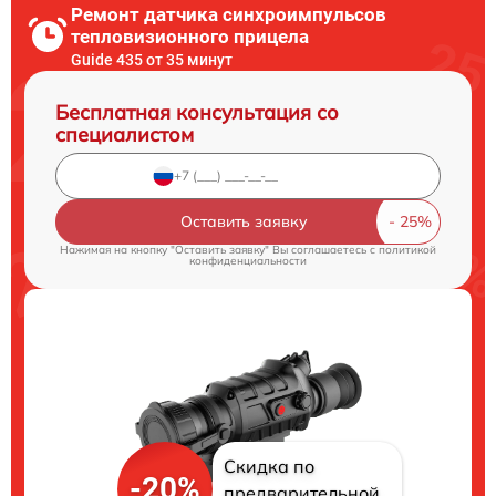
Ремонт датчика синхроимпульсов
тепловизионного прицела
Guide 435 от 35 минут
Бесплатная консультация со
специалистом
Оставить заявку
Нажимая на кнопку "Оставить заявку" Вы соглашаетесь c
политикой
конфиденциальности
Скидка по
-20%
предварительной